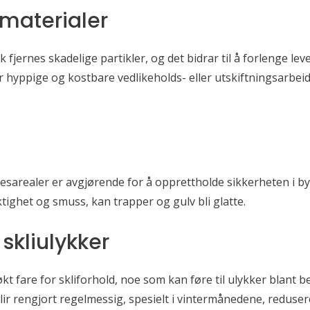
 materialer
fjernes skadelige partikler, og det bidrar til å forlenge lev
 hyppige og kostbare vedlikeholds- eller utskiftningsarbeid
llesarealer er avgjørende for å opprettholde sikkerheten i b
tighet og smuss, kan trapper og gulv bli glatte.
 skliulykker
 økt fare for skliforhold, noe som kan føre til ulykker blan
ir rengjort regelmessig, spesielt i vintermånedene, redusere