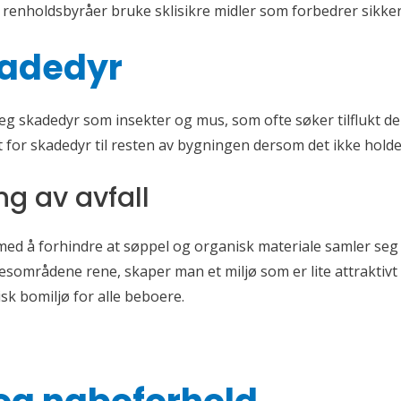
le renholdsbyråer bruke sklisikre midler som forbedrer sikker
kadedyr
eg skadedyr som insekter og mus, som ofte søker tilflukt der
for skadedyr til resten av bygningen dersom det ikke holde
g av avfall
med å forhindre at søppel og organisk materiale samler seg
esområdene rene, skaper man et miljø som er lite attraktiv
isk bomiljø for alle beboere.