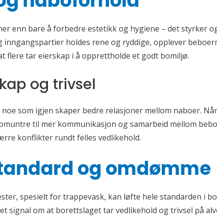
og naboforhold
 mer enn bare å forbedre estetikk og hygiene – det styrker o
nngangspartier holdes rene og ryddige, opplever beboerne
at flere tar eierskap i å opprettholde et godt bomiljø.
kap og trivsel
l, noe som igjen skaper bedre relasjoner mellom naboer. Når 
ppmuntre til mer kommunikasjon og samarbeid mellom beboer
ærre konflikter rundt felles vedlikehold.
 standard og omdømme
ter, spesielt for trappevask, kan løfte hele standarden i bo
 signal om at borettslaget tar vedlikehold og trivsel på alv