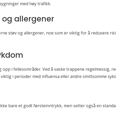
i bygninger med høy trafikk.
 og allergener
jerne støv og allergener, noe som er viktig for å redusere ris
sykdom
eg opp i fellesområder. Ved å vaske trappene regelmessig, re
t viktig i perioder med influensa eller andre smittsomme sy
 ikke bare et godt førsteinntrykk, men setter også en standa