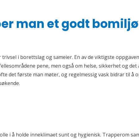
er man et godt bomiljø
 trivsel i borettslag og sameier. En av de viktigste oppgav
fellesområdene pene, men også om helse, sikkerhet og det å
te det første man møter, og regelmessig vask bidrar til å 
søkende.
 rolle i å holde inneklimaet sunt og hygienisk. Trapperom sam