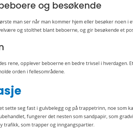
r beboere og besøkende
første man ser når man kommer hjem eller besøker noen i et
velvære og stolthet blant beboerne, og gir besøkende et posi
n
s rene, opplever beboerne en bedre trivsel i hverdagen. Et r
holde orden i fellesområdene.
asje
et sette seg fast i gulvbelegg og på trappetrinn, noe som kan
e ubehandlet, fungerer det nesten som sandpapir, som gradvis
y trafikk, som trapper og inngangspartier.