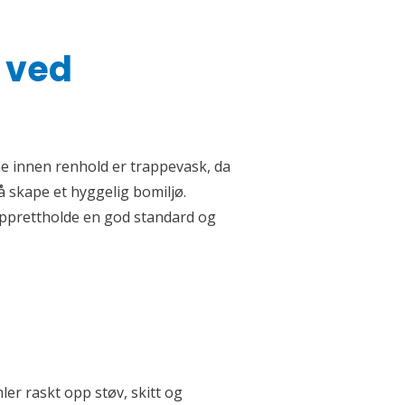
 ved
ene innen renhold er trappevask, da
 skape et hyggelig bomiljø.
opprettholde en god standard og
ler raskt opp støv, skitt og