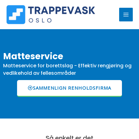
Hopp
MAI
rett
ME
til
innholdet
Matteservice
Matteservice for borettslag - Effektiv rengjøring og
vedlikehold av fellesområder
SAMMENLIGN RENHOLDSFIRMA
Så enkelt er det