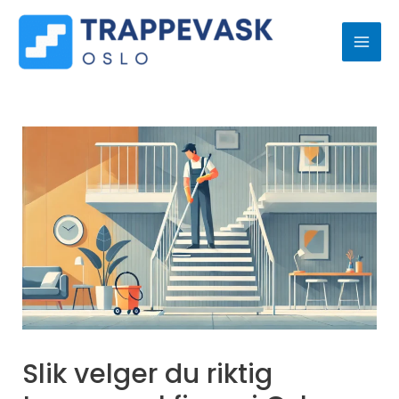
Hopp
MAI
rett
ME
til
innholdet
Innleggsnavigasjon
Slik velger du riktig